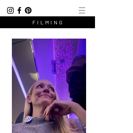
F I L M I N G